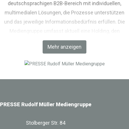
deutschsprachigen B2B-Bereich mit individuellen,
multimedialen Lösungen, die Prozesse unterstützen
und das jeweilige Informationsbedürfnis erfüllen. Die
Mediengruppe umfasst aktuell eine Holding, den
Fachverlag RM Rudolf Müller Medien und mit der BIM
Mehr anzeigen
World MUNICH eine Netzwerkplattform für Akteure der
Digitalisierung im Bau-, Immobilien- und
Infrastrukturbereich.
PRESSE Rudolf Müller Mediengruppe
Stolberger Str. 84