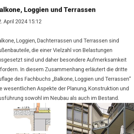
alkone, Loggien und Terrassen
. April 2024 15:12
alkone, Loggien, Dachterrassen und Terrassen sind
ußenbauteile, die einer Vielzahl von Belastungen
usgesetzt sind und daher besondere Aufmerksamkeit
rfordern. In diesem Zusammenhang erläutert die dritte
uflage des Fachbuchs „Balkone, Loggien und Terrassen“
ie wesentlichen Aspekte der Planung, Konstruktion und
usführung sowohl im Neubau als auch im Bestand.