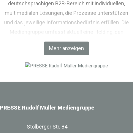
deutschsprachigen B2B-Bereich mit individuellen,
multimedialen Lösungen, die Prozesse unterstützen
und das jeweilige Informationsbedürfnis erfüllen. Die
Mediengruppe umfasst aktuell eine Holding, den
Fachverlag RM Rudolf Müller Medien und mit der BIM
Mehr anzeigen
World MUNICH eine Netzwerkplattform für Akteure der
Digitalisierung im Bau-, Immobilien- und
Infrastrukturbereich.
PRESSE Rudolf Müller Mediengruppe
Stolberger Str. 84