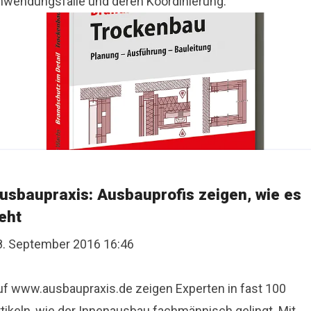
nwendungsfälle und deren Koordinierung.
usbaupraxis: Ausbauprofis zeigen, wie es
eht
8. September 2016 16:46
uf www.ausbaupraxis.de zeigen Experten in fast 100
rtikeln, wie der Innenausbau fachmännisch gelingt. Mit