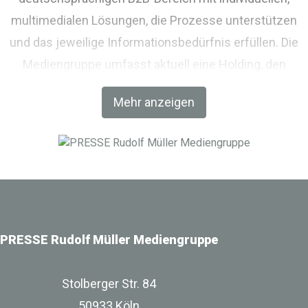
multimedialen Lösungen, die Prozesse unterstützen
und das jeweilige Informationsbedürfnis erfüllen. Die
Mediengruppe umfasst aktuell eine Holding, den
Fachverlag RM Rudolf Müller Medien und mit der BIM
Mehr anzeigen
World MUNICH eine Netzwerkplattform für Akteure der
Digitalisierung im Bau-, Immobilien- und
Infrastrukturbereich.
PRESSE Rudolf Müller Mediengruppe
Stolberger Str. 84
50933 Köln