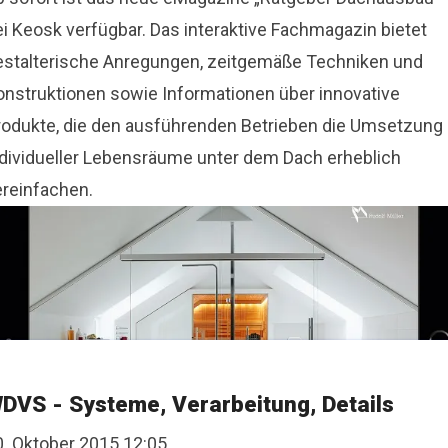
ei Keosk verfügbar. Das interaktive Fachmagazin bietet
estalterische Anregungen, zeitgemäße Techniken und
onstruktionen sowie Informationen über innovative
rodukte, die den ausführenden Betrieben die Umsetzung
ndividueller Lebensräume unter dem Dach erheblich
ereinfachen.
DVS - Systeme, Verarbeitung, Details
0. Oktober 2015 12:05