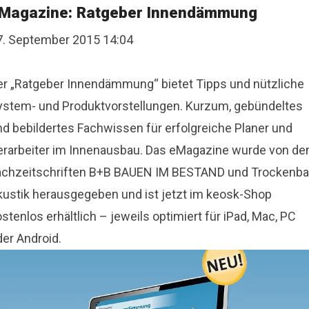
Magazine: Ratgeber Innendämmung
7. September 2015 14:04
er „Ratgeber Innendämmung“ bietet Tipps und nützliche
ystem- und Produktvorstellungen. Kurzum, gebündeltes
nd bebildertes Fachwissen für erfolgreiche Planer und
erarbeiter im Innenausbau. Das eMagazine wurde von de
achzeitschriften B+B BAUEN IM BESTAND und Trockenb
kustik herausgegeben und ist jetzt im keosk-Shop
stenlos erhältlich – jeweils optimiert für iPad, Mac, PC
der Android.