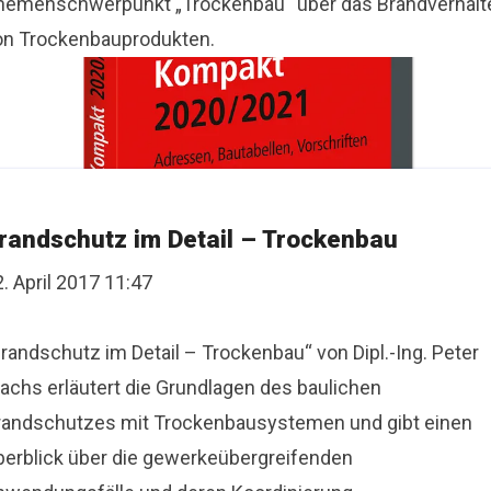
hemenschwerpunkt „Trockenbau“ über das Brandverhalt
on Trockenbauprodukten.
randschutz im Detail – Trockenbau
. April 2017 11:47
randschutz im Detail – Trockenbau“ von Dipl.-Ing. Peter
achs erläutert die Grundlagen des baulichen
randschutzes mit Trockenbausystemen und gibt einen
berblick über die gewerkeübergreifenden