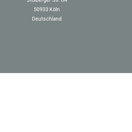
Stolberger Str. 84
50933 Köln
Deutschland
zur Unternehmenswebsite
Impressum
Datenschutz
Besuchen Sie uns bei Linkedin