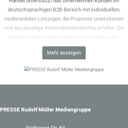
Handel unterstützt das Unternehmen Kunden im
deutschsprachigen B2B-Bereich mit individuellen,
multimedialen Lösungen, die Prozesse unterstützen
und das jeweilige Informationsbedürfnis erfüllen. Die
Mediengruppe umfasst aktuell eine Holding, den
Fachverlag RM Rudolf Müller Medien und mit der BIM
Mehr anzeigen
World MUNICH eine Netzwerkplattform für Akteure der
Digitalisierung im Bau-, Immobilien- und
Infrastrukturbereich.
PRESSE Rudolf Müller Mediengruppe