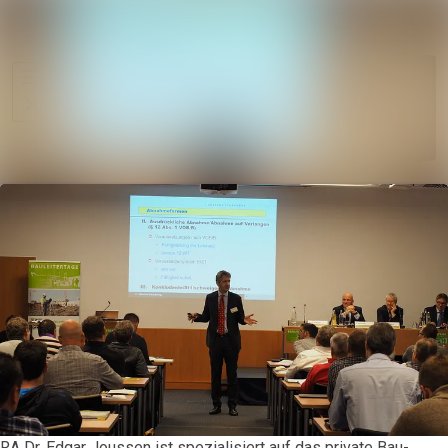
Im Newsroo
Alle Meldungen
Folgen
Mediengalerie
Nicht
mehr
Veranstaltungen
folgen
Kontakt
RA Dr. Edgar Joussen ist spezialisiert auf das private Bau-,