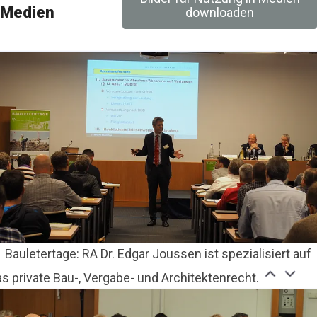
M Rudolf Müller Medien GmbH & Co. KG
Medien
downloaden
eranstaltungen@rudolf-mueller.de
+49 221 5497-420
Bauletertage: RA Dr. Edgar Joussen ist spezialisiert auf
s private Bau-, Vergabe- und Architektenrecht.