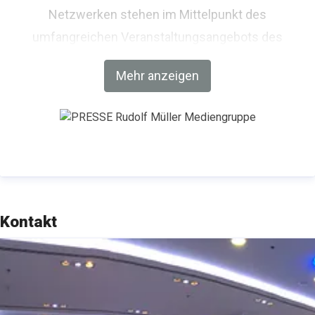
Netzwerken stehen im Mittelpunkt des
umfangreichen Veranstaltungsangebots des
Medienhauses bestehend aus Kongressen und
Mehr anzeigen
Branchen-Foren. Das Portal
www.rudolf-mueller.de
und der E-Shop
www.baufachmedien.de
bieten den
Zugang zum gesamten Fachinformations- und
Serviceangebot.
Kontakt