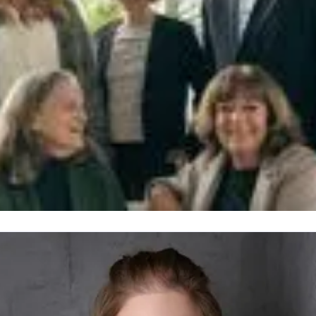
eam Media Sales Service
M Rudolf Müller Medien GmbH & Co. KG
ediasales.service@rudolf-mueller.de
+49 221 5497-922