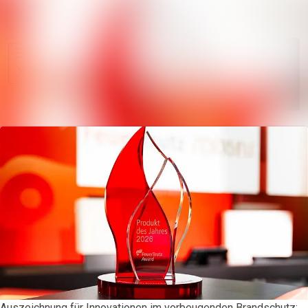
Im Newsroo
Alle Meldungen
Folgen
Mediengalerie
Nicht
mehr
Veranstaltungen
folgen
Kontakt
Auszeichnung für Innovationen im vorbeugenden Brandschutz: