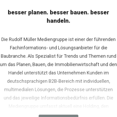
mbH & Co. KG
a.michalski@rudolf-mueller.de
+49 221
besser planen. besser bauen. besser
497-535
handeln.
Die Rudolf Müller Mediengruppe ist einer der führenden
Fachinformations- und Lösungsanbieter für die
Baubranche. Als Spezialist für Trends und Themen rund
um das Planen, Bauen, die Immobilienwirtschaft und den
Handel unterstützt das Unternehmen Kunden im
deutschsprachigen B2B-Bereich mit individuellen,
multimedialen Lösungen, die Prozesse unterstützen
und das jeweilige Informationsbedürfnis erfüllen. Die
Mediengruppe umfasst aktuell eine Holding, den
Fachverlag RM Rudolf Müller Medien und mit der BIM