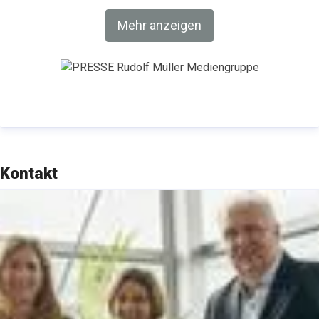
Weiterbildung und Netzwerken stehen im
Mehr anzeigen
Mittelpunkt des umfangreichen
Veranstaltungsangebots des Medienhauses
bestehend u. a. aus einer Messe, Kongressen,
Branchen-Foren, Seminaren und Lehrgängen.
Besuchen Sie uns bei
Linkedin
.
Kontakt