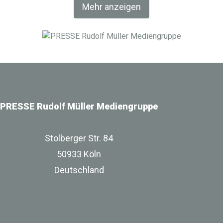
Mehr anzeigen
World MUNICH eine Netzwerkplattform für Akteure der
Digitalisierung im Bau-, Immobilien- und
Infrastrukturbereich.
PRESSE Rudolf Müller Mediengruppe
Stolberger Str. 84
50933 Köln
Deutschland
zur Unternehmenswebsite
Impressum
Datenschutz