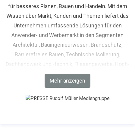
für besseres Planen, Bauen und Handeln. Mit dem
Wissen über Markt, Kunden und Themen liefert das
Unternehmen umfassende Lösungen für den
Anwender- und Werbemarkt in den Segmenten
Architektur, Bauingenieurwesen, Brandschutz,
Barrierefreies Bauen, Technische Isolierung,
Dachhandwerk und -technik, Fliesengewerbe, Hoch-
und Tiefbau, Holzbau und Zimmerhandwerk,
Mehr anzeigen
Immobilien, Metallbau und Feinwerktechnik,
Trockenbau sowie Handelsmarketing und
Baustoffhandel. Die Mediengruppe, die heute aus
einer Holding, sechs Fachverlagen und einem POD-
Dienstleister besteht, bündelt ihre Informations- und
Marktkompetenz unter der Kernmarke „RM Rudolf