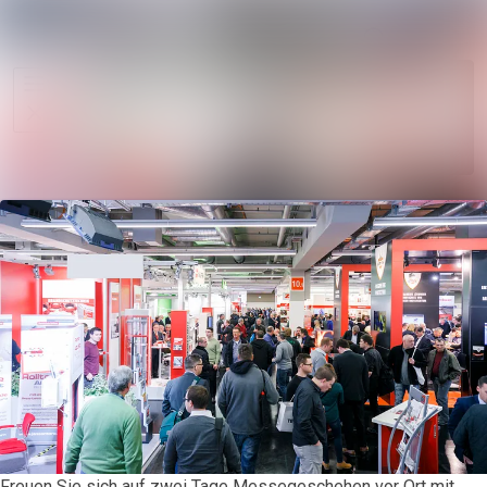
Im Newsroo
Alle Meldungen
Folgen
Mediengalerie
Nicht
mehr
Veranstaltungen
folgen
Kontakt
Freuen Sie sich auf zwei Tage Messegeschehen vor Ort mit