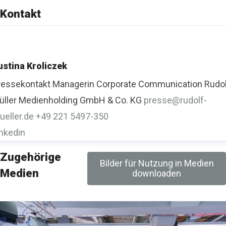
Müller“.
Kontakt
ustina Kroliczek
ressekontakt
Managerin Corporate Communication
Rudo
üller Medienholding GmbH & Co. KG
presse@rudolf-
ueller.de
+49 221 5497-350
inkedin
Zugehörige
Bilder für Nutzung in Medien
Medien
downloaden