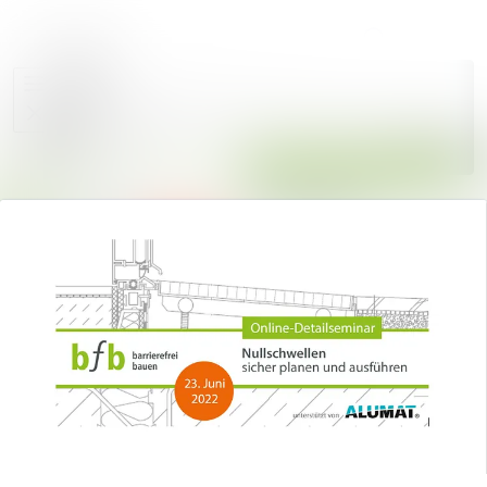
Im Newsroo
Alle Meldungen
Folgen
Mediengalerie
Nicht
mehr
Veranstaltungen
folgen
Kontakt