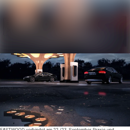
Im Newsroo
Alle Meldungen
Folgen
Mediengalerie
Nicht
mehr
Veranstaltungen
folgen
Kontakt
EASTWOOD verbindet am 22./23. September Praxis und