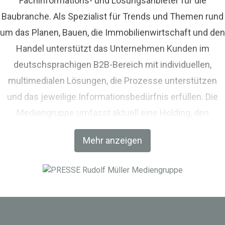
Fachinformations- und Lösungsanbieter für die
Baubranche. Als Spezialist für Trends und Themen rund
um das Planen, Bauen, die Immobilienwirtschaft und den
Handel unterstützt das Unternehmen Kunden im
deutschsprachigen B2B-Bereich mit individuellen,
multimedialen Lösungen, die Prozesse unterstützen
und das jeweilige Informationsbedürfnis erfüllen. Die
Mediengruppe umfasst aktuell eine Holding, den
Fachverlag RM Rudolf Müller Medien und mit der BIM
Mehr anzeigen
World MUNICH eine Netzwerkplattform für Akteure der
Digitalisierung im Bau-, Immobilien- und
Infrastrukturbereich.