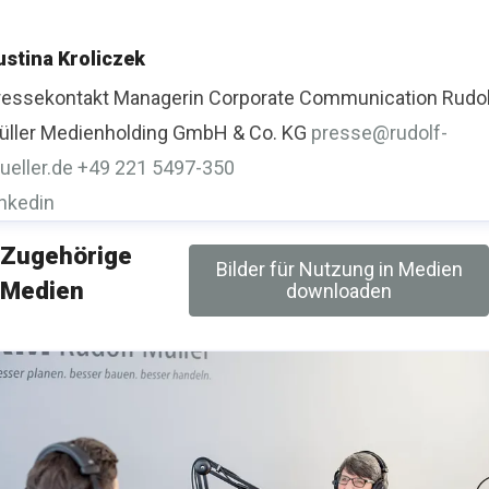
eitung Programm Bau- und Ausbau
RM Rudolf Müller
ustina Kroliczek
edien GmbH & Co. KG
m.langenbach@rudolf-mueller.de
ressekontakt
Managerin Corporate Communication
Rudo
49 221 5497-367
üller Medienholding GmbH & Co. KG
presse@rudolf-
ueller.de
+49 221 5497-350
inkedin
Zugehörige
Bilder für Nutzung in Medien
Medien
downloaden