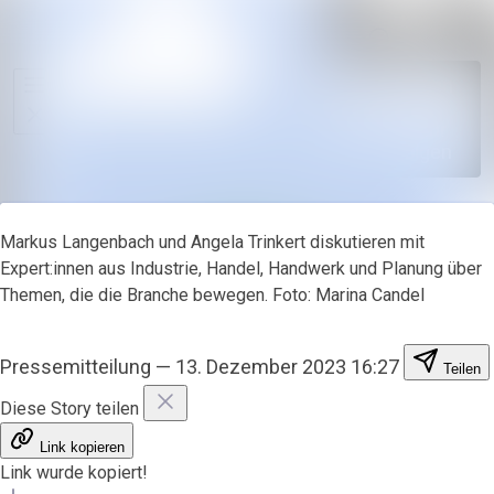
Im Newsroo
Alle Meldungen
Folgen
Mediengalerie
Nicht
mehr
Veranstaltungen
folgen
Kontakt
Markus Langenbach und Angela Trinkert diskutieren mit
Expert:innen aus Industrie, Handel, Handwerk und Planung über
Themen, die die Branche bewegen. Foto: Marina Candel
Pressemitteilung
—
13. Dezember 2023 16:27
Teilen
Diese Story teilen
Link kopieren
Link wurde kopiert!