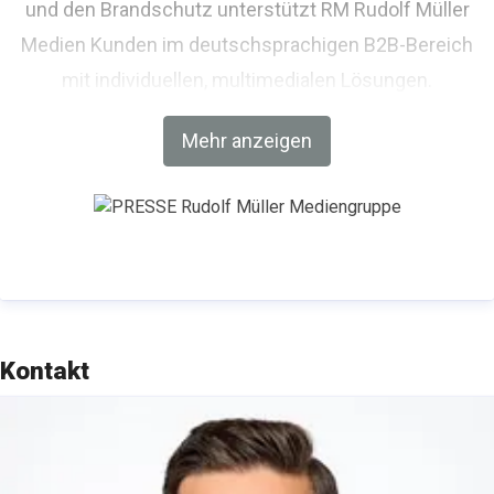
und den Brandschutz unterstützt RM Rudolf Müller
Medien Kunden im deutschsprachigen B2B-Bereich
mit individuellen, multimedialen Lösungen.
Weiterbildung und Netzwerken stehen im
Mehr anzeigen
Mittelpunkt des umfangreichen
Veranstaltungsangebots des Medienhauses
bestehend u. a. aus einer Messe, Kongressen,
Branchen-Foren, Seminaren und Lehrgängen.
Besuchen Sie uns bei
Linkedin
.
Kontakt