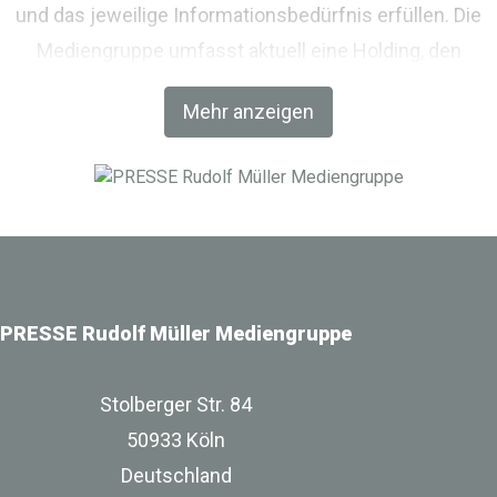
und das jeweilige Informationsbedürfnis erfüllen. Die
Mediengruppe umfasst aktuell eine Holding, den
Fachverlag RM Rudolf Müller Medien und mit der BIM
Mehr anzeigen
World MUNICH eine Netzwerkplattform für Akteure der
Digitalisierung im Bau-, Immobilien- und
Infrastrukturbereich.
PRESSE Rudolf Müller Mediengruppe
Stolberger Str. 84
50933 Köln
Deutschland