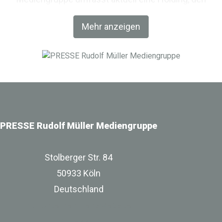
Fachverlag RM Rudolf Müller Medien und mit der BIM
Mehr anzeigen
World MUNICH eine Netzwerkplattform für Akteure der
Digitalisierung im Bau-, Immobilien- und
Infrastrukturbereich.
PRESSE Rudolf Müller Mediengruppe
Stolberger Str. 84
50933 Köln
Deutschland
zur Unternehmenswebsite
Impressum