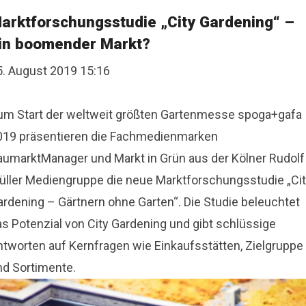
arktforschungsstudie „City Gardening“ –
in boomender Markt?
5. August 2019 15:16
um Start der weltweit größten Gartenmesse spoga+gafa
019 präsentieren die Fachmedienmarken
aumarktManager und Markt in Grün aus der Kölner Rudolf
üller Mediengruppe die neue Marktforschungsstudie „Ci
ardening – Gärtnern ohne Garten“. Die Studie beleuchtet
as Potenzial von City Gardening und gibt schlüssige
ntworten auf Kernfragen wie Einkaufsstätten, Zielgruppe
nd Sortimente.