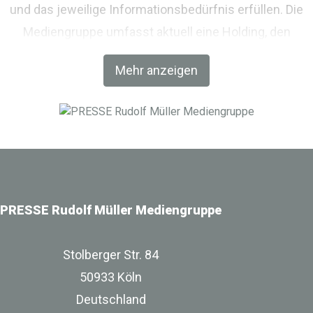
und das jeweilige Informationsbedürfnis erfüllen. Die
Mediengruppe umfasst aktuell eine Holding, den
Fachverlag RM Rudolf Müller Medien und mit der BIM
Mehr anzeigen
World MUNICH eine Netzwerkplattform für Akteure der
Digitalisierung im Bau-, Immobilien- und
Infrastrukturbereich.
PRESSE Rudolf Müller Mediengruppe
Stolberger Str. 84
50933 Köln
Deutschland