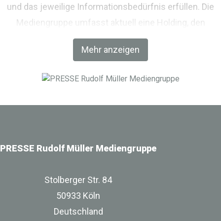
und das jeweilige Informationsbedürfnis erfüllen. Die
Mediengruppe umfasst aktuell eine Holding, den
Fachverlag RM Rudolf Müller Medien und mit der BIM
Mehr anzeigen
World MUNICH eine Netzwerkplattform für Akteure der
Digitalisierung im Bau-, Immobilien- und
Infrastrukturbereich.
PRESSE Rudolf Müller Mediengruppe
Stolberger Str. 84
50933 Köln
Deutschland