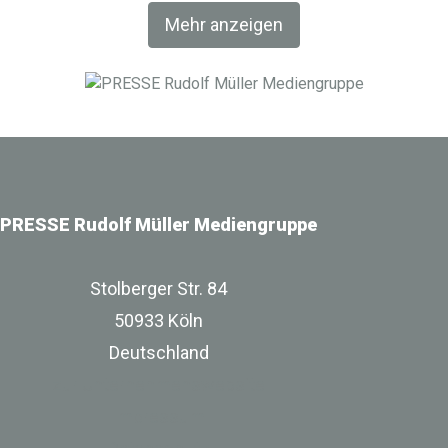
Fachverlag RM Rudolf Müller Medien und mit der BIM
Mehr anzeigen
World MUNICH eine Netzwerkplattform für Akteure der
Digitalisierung im Bau-, Immobilien- und
Infrastrukturbereich.
PRESSE Rudolf Müller Mediengruppe
Stolberger Str. 84
50933 Köln
Deutschland
zur Unternehmenswebsite
Impressum