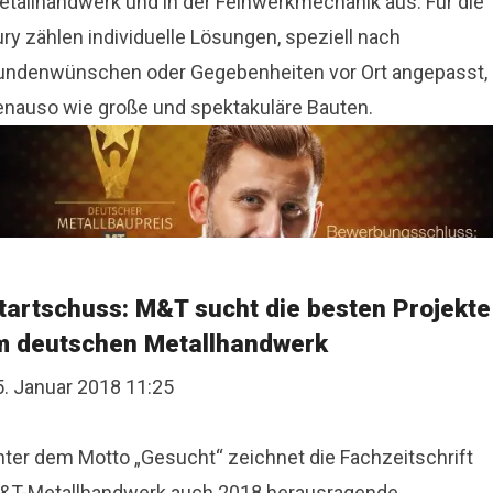
etallhandwerk und in der Feinwerkmechanik aus. Für die
ry zählen individuelle Lösungen, speziell nach
undenwünschen oder Gegebenheiten vor Ort angepasst,
enauso wie große und spektakuläre Bauten.
tartschuss: M&T sucht die besten Projekte
m deutschen Metallhandwerk
5. Januar 2018 11:25
nter dem Motto „Gesucht“ zeichnet die Fachzeitschrift
&T-Metallhandwerk auch 2018 herausragende