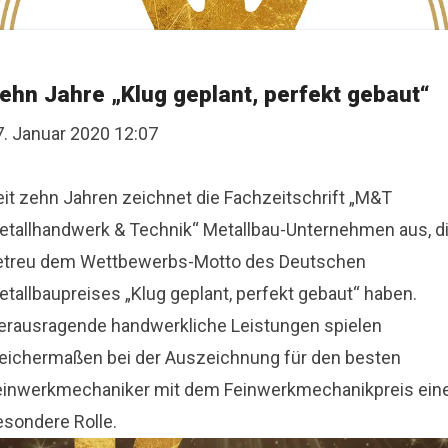
ehn Jahre „Klug geplant, perfekt gebaut“
7. Januar 2020 12:07
eit zehn Jahren zeichnet die Fachzeitschrift „M&T
etallhandwerk & Technik“ Metallbau-Unternehmen aus, d
etreu dem Wettbewerbs-Motto des Deutschen
etallbaupreises „Klug geplant, perfekt gebaut“ haben.
erausragende handwerkliche Leistungen spielen
leichermaßen bei der Auszeichnung für den besten
einwerkmechaniker mit dem Feinwerkmechanikpreis ein
esondere Rolle.