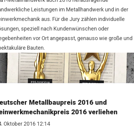
andwerkliche Leistungen im Metallhandwerk und in der
einwerkmechanik aus. Für die Jury zählen individuelle
ösungen, speziell nach Kundenwünschen oder
egebenheiten vor Ort angepasst, genauso wie große und
pektakuläre Bauten.
eutscher Metallbaupreis 2016 und
einwerkmechanikpreis 2016 verliehen
4. Oktober 2016 12:14