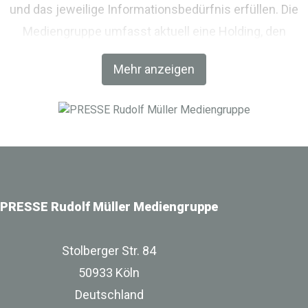
und das jeweilige Informationsbedürfnis erfüllen. Die
Mediengruppe umfasst aktuell eine Holding, den
Fachverlag RM Rudolf Müller Medien und mit der BIM
Mehr anzeigen
World MUNICH eine Netzwerkplattform für Akteure der
Digitalisierung im Bau-, Immobilien- und
Infrastrukturbereich.
PRESSE Rudolf Müller Mediengruppe
Stolberger Str. 84
50933 Köln
Deutschland