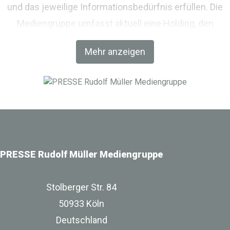
und das jeweilige Informationsbedürfnis erfüllen. Die
Mediengruppe umfasst aktuell eine Holding, den
Fachverlag RM Rudolf Müller Medien und mit der BIM
Mehr anzeigen
World MUNICH eine Netzwerkplattform für Akteure der
Digitalisierung im Bau-, Immobilien- und
Infrastrukturbereich.
PRESSE Rudolf Müller Mediengruppe
Stolberger Str. 84
50933 Köln
Deutschland