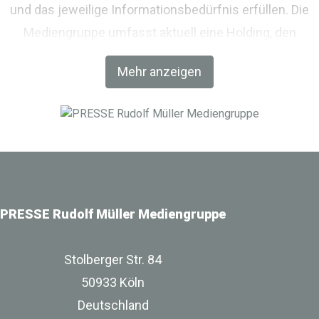
und das jeweilige Informationsbedürfnis erfüllen. Die
Mediengruppe umfasst aktuell eine Holding, den
Fachverlag RM Rudolf Müller Medien und mit der BIM
Mehr anzeigen
World MUNICH eine Netzwerkplattform für Akteure der
Digitalisierung im Bau-, Immobilien- und
Infrastrukturbereich.
PRESSE Rudolf Müller Mediengruppe
Stolberger Str. 84
50933 Köln
Deutschland