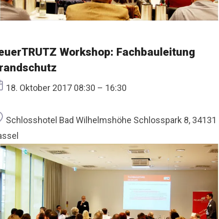
euerTRUTZ Workshop: Fachbauleitung
randschutz
Termin
18. Oktober 2017 08:30 – 16:30
Ort
Schlosshotel Bad Wilhelmshöhe Schlosspark 8, 34131
assel