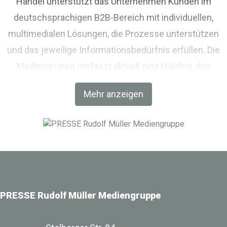
Handel unterstützt das Unternehmen Kunden im
deutschsprachigen B2B-Bereich mit individuellen,
multimedialen Lösungen, die Prozesse unterstützen
und das jeweilige Informationsbedürfnis erfüllen. Die
Mediengruppe umfasst aktuell eine Holding, den
Fachverlag RM Rudolf Müller Medien und mit der BIM
Mehr anzeigen
World MUNICH eine Netzwerkplattform für Akteure der
Digitalisierung im Bau-, Immobilien- und
Infrastrukturbereich.
PRESSE Rudolf Müller Mediengruppe