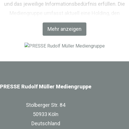
und das jeweilige Informationsbedürfnis erfüllen. Die
Mediengruppe umfasst aktuell eine Holding, den
Fachverlag RM Rudolf Müller Medien und mit der BIM
Mehr anzeigen
World MUNICH eine Netzwerkplattform für Akteure der
Digitalisierung im Bau-, Immobilien- und
Infrastrukturbereich.
PRESSE Rudolf Müller Mediengruppe
Stolberger Str. 84
50933 Köln
Deutschland