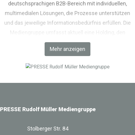
deutschsprachigen B2B-Bereich mit individuellen,
multimedialen Lösungen, die Prozesse unterstützen
und das jeweilige Informationsbedürfnis erfüllen. Die
Mediengruppe umfasst aktuell eine Holding, den
Fachverlag RM Rudolf Müller Medien und mit der BIM
Mehr anzeigen
World MUNICH eine Netzwerkplattform für Akteure der
Digitalisierung im Bau-, Immobilien- und
Infrastrukturbereich.
PRESSE Rudolf Müller Mediengruppe
Stolberger Str. 84