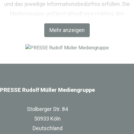
und das jeweilige Informationsbedürfnis erfüllen. Die
Mediengruppe umfasst aktuell eine Holding, den
Fachverlag RM Rudolf Müller Medien und mit der BIM
Mehr anzeigen
World MUNICH eine Netzwerkplattform für Akteure der
Digitalisierung im Bau-, Immobilien- und
Infrastrukturbereich.
PRESSE Rudolf Müller Mediengruppe
Stolberger Str. 84
50933 Köln
Deutschland