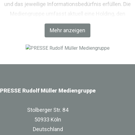
und das jeweilige Informationsbedürfnis erfüllen. Die
Mediengruppe umfasst aktuell eine Holding, den
Fachverlag RM Rudolf Müller Medien und mit der BIM
Mehr anzeigen
World MUNICH eine Netzwerkplattform für Akteure der
Digitalisierung im Bau-, Immobilien- und
Infrastrukturbereich.
PRESSE Rudolf Müller Mediengruppe
Stolberger Str. 84
50933 Köln
Deutschland