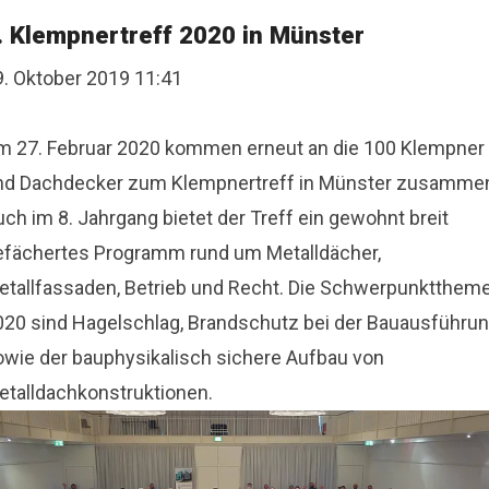
. Klempnertreff 2020 in Münster
9. Oktober 2019 11:41
m 27. Februar 2020 kommen erneut an die 100 Klempner
nd Dachdecker zum Klempnertreff in Münster zusamme
ch im 8. Jahrgang bietet der Treff ein gewohnt breit
efächertes Programm rund um Metalldächer,
etallfassaden, Betrieb und Recht. Die Schwerpunktthem
020 sind Hagelschlag, Brandschutz bei der Bauausführu
owie der bauphysikalisch sichere Aufbau von
etalldachkonstruktionen.