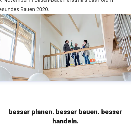
esundes Bauen 2020.
besser planen. besser bauen. besser
handeln.