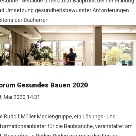
gesunde“ Gebäude unterstützt Bauprofis bei der Planung
nd Umsetzung gesundheitsbewusster Anforderungen
eitens der Bauherren.
orum Gesundes Bauen 2020
9. Mai 2020 14:31
ie Rudolf Müller Mediengruppe, ein Lösungs- und
nformationsanbieter für die Baubranche, veranstaltet am
9. November in Baden-Baden erstmals das Forum