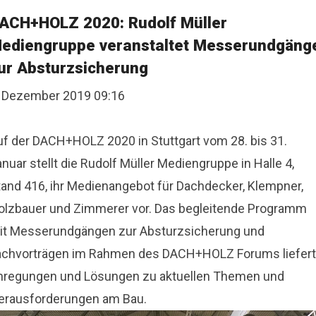
ACH+HOLZ 2020: Rudolf Müller
ediengruppe veranstaltet Messerundgäng
ur Absturzsicherung
. Dezember 2019 09:16
uf der DACH+HOLZ 2020 in Stuttgart vom 28. bis 31.
nuar stellt die Rudolf Müller Mediengruppe in Halle 4,
tand 416, ihr Medienangebot für Dachdecker, Klempner,
olzbauer und Zimmerer vor. Das begleitende Programm
it Messerundgängen zur Absturzsicherung und
achvorträgen im Rahmen des DACH+HOLZ Forums liefert
nregungen und Lösungen zu aktuellen Themen und
erausforderungen am Bau.