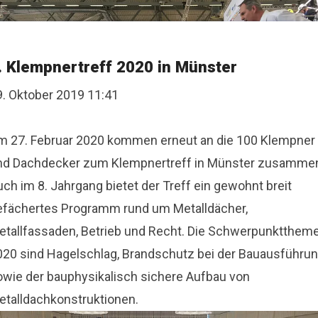
. Klempnertreff 2020 in Münster
9. Oktober 2019 11:41
m 27. Februar 2020 kommen erneut an die 100 Klempner
nd Dachdecker zum Klempnertreff in Münster zusamme
ch im 8. Jahrgang bietet der Treff ein gewohnt breit
efächertes Programm rund um Metalldächer,
etallfassaden, Betrieb und Recht. Die Schwerpunktthem
020 sind Hagelschlag, Brandschutz bei der Bauausführu
owie der bauphysikalisch sichere Aufbau von
etalldachkonstruktionen.