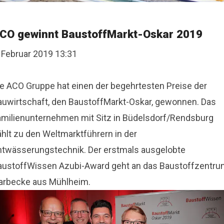
CO gewinnt BaustoffMarkt-Oskar 2019
. Februar 2019 13:31
ie ACO Gruppe hat einen der begehrtesten Preise der
auwirtschaft, den BaustoffMarkt-Oskar, gewonnen. Das
amilienunternehmen mit Sitz in Büdelsdorf/Rendsburg
ählt zu den Weltmarktführern in der
ntwässerungstechnik. Der erstmals ausgelobte
austoffWissen Azubi-Award geht an das Baustoffzentr
arbecke aus Mühlheim.