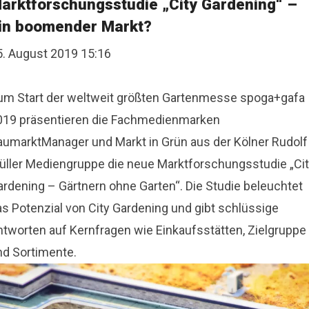
arktforschungsstudie „City Gardening“ –
in boomender Markt?
5. August 2019 15:16
um Start der weltweit größten Gartenmesse spoga+gafa
019 präsentieren die Fachmedienmarken
aumarktManager und Markt in Grün aus der Kölner Rudolf
üller Mediengruppe die neue Marktforschungsstudie „Ci
ardening – Gärtnern ohne Garten“. Die Studie beleuchtet
as Potenzial von City Gardening und gibt schlüssige
ntworten auf Kernfragen wie Einkaufsstätten, Zielgruppe
nd Sortimente.