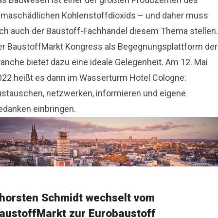
limaschädlichen Kohlenstoffdioxids – und daher muss
ich auch der Baustoff-Fachhandel diesem Thema stellen.
er BaustoffMarkt Kongress als Begegnungsplattform der
ranche bietet dazu eine ideale Gelegenheit. Am 12. Mai
022 heißt es dann im Wasserturm Hotel Cologne:
ustauschen, netzwerken, informieren und eigene
edanken einbringen.
horsten Schmidt wechselt vom
austoffMarkt zur Eurobaustoff