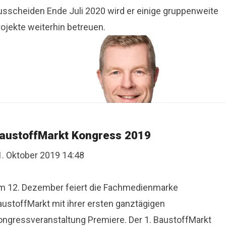
usscheiden Ende Juli 2020 wird er einige gruppenweite
rojekte weiterhin betreuen.
austoffMarkt Kongress 2019
1. Oktober 2019 14:48
m 12. Dezember feiert die Fachmedienmarke
austoffMarkt mit ihrer ersten ganztägigen
ongressveranstaltung Premiere. Der 1. BaustoffMarkt