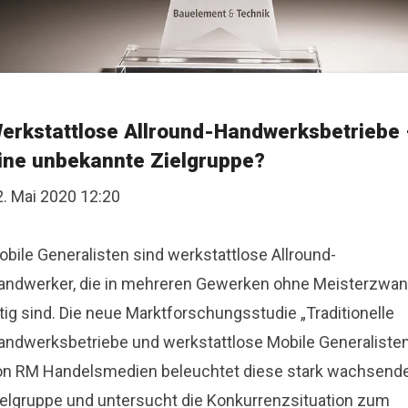
erkstattlose Allround-Handwerksbetriebe
ine unbekannte Zielgruppe?
2. Mai 2020 12:20
obile Generalisten sind werkstattlose Allround-
andwerker, die in mehreren Gewerken ohne Meisterzwa
tig sind. Die neue Marktforschungsstudie „Traditionelle
andwerksbetriebe und werkstattlose Mobile Generaliste
on RM Handelsmedien beleuchtet diese stark wachsend
ielgruppe und untersucht die Konkurrenzsituation zum