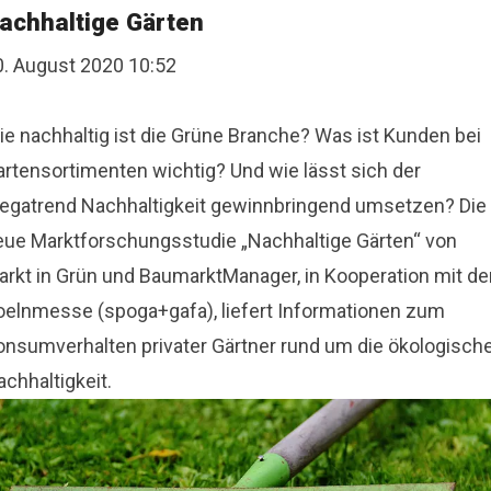
achhaltige Gärten
0. August 2020 10:52
ie nachhaltig ist die Grüne Branche? Was ist Kunden bei
artensortimenten wichtig? Und wie lässt sich der
egatrend Nachhaltigkeit gewinnbringend umsetzen? Die
eue Marktforschungsstudie „Nachhaltige Gärten“ von
arkt in Grün und BaumarktManager, in Kooperation mit de
oelnmesse (spoga+gafa), liefert Informationen zum
onsumverhalten privater Gärtner rund um die ökologisch
chhaltigkeit.