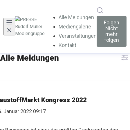
Im Newsroo
Alle Meldungen
Folgen
Mediengalerie
Nicht
mehr
Veranstaltungen
folgen
Kontakt
Alle Meldungen
austoffMarkt Kongress 2022
6. Januar 2022 09:17
as Bauwesen ist einer der größten Produzenten des