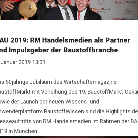
AU 2019: RM Handelsmedien als Partner
nd Impulsgeber der Baustoffbranche
. Januar 2019 13:31
as 50jährige Jubiläum des Wirtschaftsmagazins
austoffMarkt mit Verleihung des 19. BaustoffMarkt-Oska
owie der Launch der neuen Wissens- und
nwenderplattform BaustoffWissen sind die Highlights d
esseauftritts von RM Handelsmedien im Rahmen der B
019 in München.