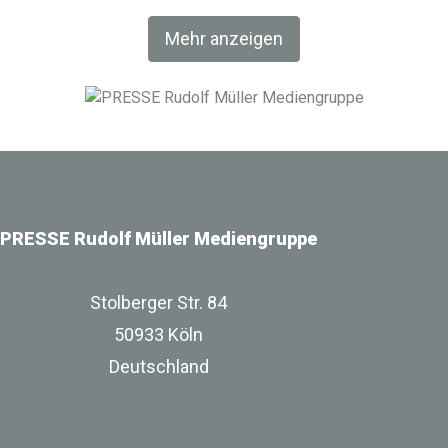
Fachverlag RM Rudolf Müller Medien und mit der BIM
Mehr anzeigen
World MUNICH eine Netzwerkplattform für Akteure der
Digitalisierung im Bau-, Immobilien- und
Infrastrukturbereich.
PRESSE Rudolf Müller Mediengruppe
Stolberger Str. 84
50933 Köln
Deutschland
zur Unternehmenswebsite
Impressum